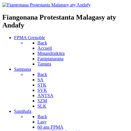
Fiangonana Protestanta Malagasy aty
Andafy
FPMA Grenoble
Back
Accueil
Mpiandraikitra
Fampianarana
Tantara
Sampana
Back
SA
STK
SVK
ANTSA
SZM
SLK
Samihafa
Back
Lasy
60 ans FPMA