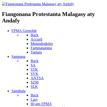
Fiangonana Protestanta Malagasy aty
Andafy
FPMA Grenoble
Back
Accueil
Mpiandraikitra
Fampianarana
Tantara
Sampana
Back
SA
STK
SVK
ANTSA
SZM
SLK
Samihafa
Back
Lasy
60 ans FPMA